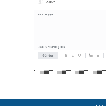
En az 10 karakter gerekli
Gönder
Makedonia Haber
Gündem
3.Sayfa
CHP lider
CHP lideri Özgür Ö
0
BEĞENDİM
ABONE OL