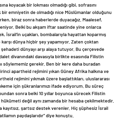
ına koyacak bir lokması olmadığı gibi, sofrasını
 bir emniyetin de olmadığı nice Müslümanlar olduğunu
rken, biraz sonra haberlerde duyacağız. Maalesef,
niyor. Belki bu akşam iftar saatinde yine onlarca
ek, İsrail’in uçakları, bombalarıyla hayattan koparmış
ne karşı dünya hiçbir şey yapamıyor. Zaten çoktan
ın şehadeti dünyayı arşı alaya tutuyor. Bu çerçevede
dalet divanındaki davasıyla birlikte esasında Filistin
ını söylememiz gerekir. Ben bir kere daha buradan
rinci apartheid rejimini yıkan Güney Afrika halkına ve
theid rejimini yıkmak üzere başlattıkları, uluslararası
hkeme için şükranlarımızı ifade ediyorum. Bu süreç
undan sonra belki 10 yıllar boyunca sürecek Filistin
 hükümeti değil aynı zamanda bir hesaba çekilmektedir.
na kayıtsız, şartsız destek verenler. Hiç şüphesiz İsrail
atliamın paydaşlarıdır” diye konuştu.