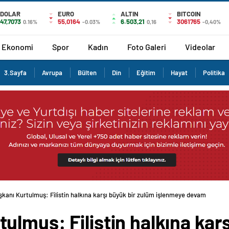
DOLAR
EURO
ALTIN
BITCOIN
47,7073
55,0164
6.503,21
3061765
0.16%
-0.03%
0,16
-0,40%
Ekonomi
Spor
Kadın
Foto Galeri
Videolar
3.Sayfa
Avrupa
Bülten
Din
Eğitim
Hayat
Politika
anı Kurtulmuş: Filistin halkına karşı büyük bir zulüm işlenmeye devam ediyor
lmuş: Filistin halkına karş