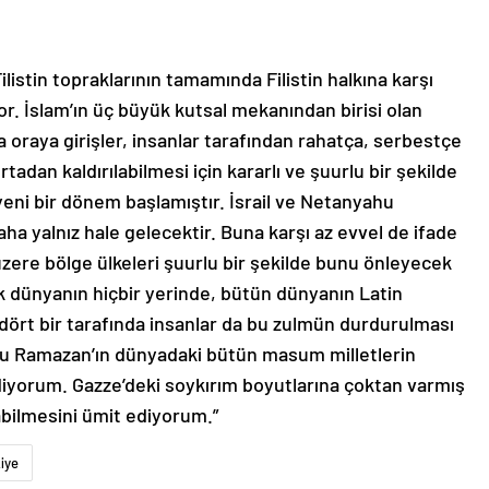
listin topraklarının tamamında Filistin halkına karşı
. İslam’ın üç büyük kutsal mekanından birisi olan
oraya girişler, insanlar tarafından rahatça, serbestçe
tadan kaldırılabilmesi için kararlı ve şuurlu bir şekilde
ni bir dönem başlamıştır. İsrail ve Netanyahu
ha yalnız hale gelecektir. Buna karşı az evvel de ifade
 üzere bölge ülkeleri şuurlu bir şekilde bunu önleyecek
k dünyanın hiçbir yerinde, bütün dünyanın Latin
ört bir tarafında insanlar da bu zulmün durdurulması
. Bu Ramazan’ın dünyadaki bütün masum milletlerin
iyorum. Gazze’deki soykırım boyutlarına çoktan varmış
abilmesini ümit ediyorum.”
iye