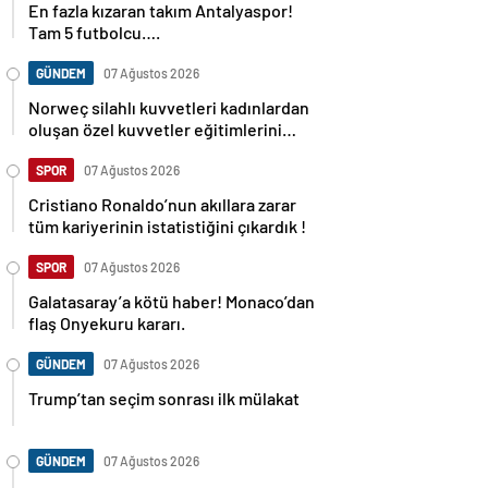
Tam 5 futbolcu….
GÜNDEM
07 Ağustos 2026
Norweç silahlı kuvvetleri kadınlardan
oluşan özel kuvvetler eğitimlerini
başlattı.
SPOR
07 Ağustos 2026
Cristiano Ronaldo’nun akıllara zarar
tüm kariyerinin istatistiğini çıkardık !
SPOR
07 Ağustos 2026
Galatasaray’a kötü haber! Monaco’dan
flaş Onyekuru kararı.
GÜNDEM
07 Ağustos 2026
Trump’tan seçim sonrası ilk mülakat
GÜNDEM
07 Ağustos 2026
Avusturya başbakanı Sebastian Kurz