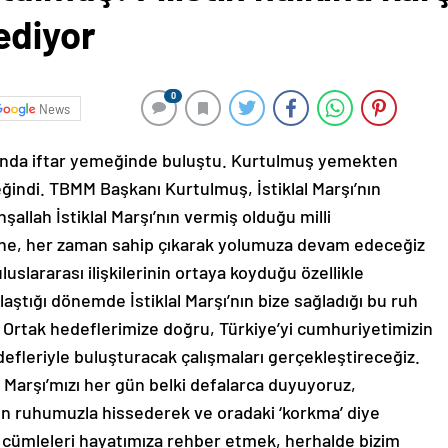
ediyor
0
News
u’nda iftar yemeğinde buluştu. Kurtulmuş yemekten
indi. TBMM Başkanı Kurtulmuş, İstiklal Marşı’nın
nşallah İstiklal Marşı’nın vermiş olduğu milli
ine, her zaman sahip çıkarak yolumuza devam edeceğiz
uslararası ilişkilerinin ortaya koyduğu özellikle
aştığı dönemde İstiklal Marşı’nın bize sağladığı bu ruh
. Ortak hedeflerimize doğru, Türkiye’yi cumhuriyetimizin
edefleriyle buluşturacak çalışmaları gerçekleştireceğiz.
l Marşı’mızı her gün belki defalarca duyuyoruz,
ün ruhumuzla hissederek ve oradaki ‘korkma’ diye
 cümleleri hayatımıza rehber etmek, herhalde bizim