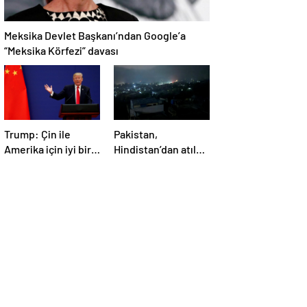
Meksika Devlet Başkanı’ndan Google’a
“Meksika Körfezi” davası
Trump: Çin ile
Pakistan,
Amerika için iyi bir
Hindistan’dan atılan
anlaşma yapmalıyız
5 füzenin Pencap’ı
hedef aldığını
açıkladı