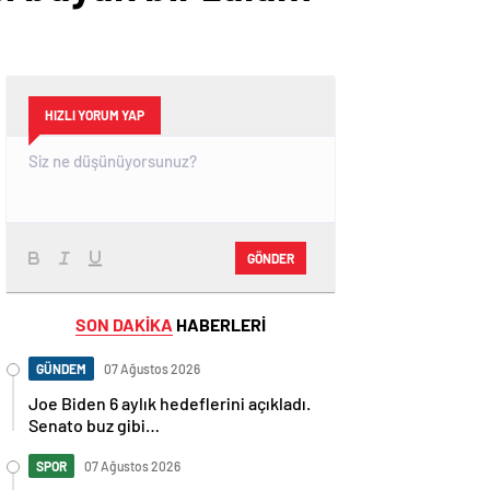
HIZLI YORUM YAP
GÖNDER
SON DAKİKA
HABERLERİ
GÜNDEM
07 Ağustos 2026
Joe Biden 6 aylık hedeflerini açıkladı.
Senato buz gibi…
SPOR
07 Ağustos 2026
En fazla kızaran takım Antalyaspor!