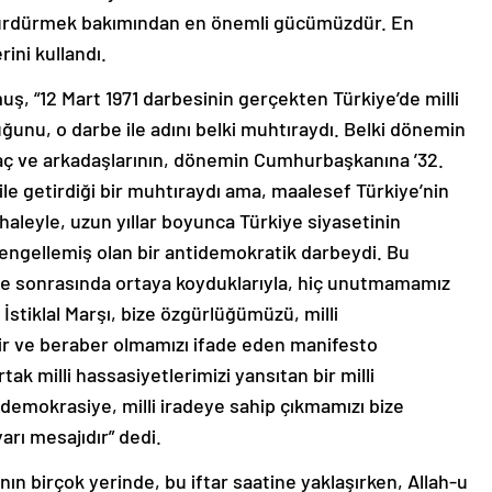
 sürdürmek bakımından en önemli gücümüzdür. En
rini kullandı.
ş, “12 Mart 1971 darbesinin gerçekten Türkiye’de milli
ğunu, o darbe ile adını belki muhtıraydı. Belki dönemin
 ve arkadaşlarının, dönemin Cumhurbaşkanına ’32.
ile getirdiği bir muhtıraydı ama, maalesef Türkiye’nin
aleyle, uzun yıllar boyunca Türkiye siyasetinin
 engellemiş olan bir antidemokratik darbeydi. Bu
si ve sonrasında ortaya koyduklarıyla, hiç unutmamamız
 İstiklal Marşı, bize özgürlüğümüzü, milli
 bir ve beraber olmamızı ifade eden manifesto
tak milli hassasiyetlerimizi yansıtan bir milli
a demokrasiye, milli iradeye sahip çıkmamızı bize
arı mesajıdır” dedi.
n birçok yerinde, bu iftar saatine yaklaşırken, Allah-u