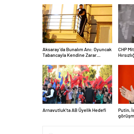
Aksaray’da Bunalım Anı: Oyuncak
CHP Mit
Tabancayla Kendine Zarar
Hırsızlı
Vermeye Çalıştı
Arnavutluk’ta AB Üyelik Hedefi
Putin, 
görüşm