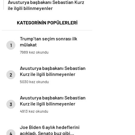
ile ilgili bilinmeyenler
KATEGORİNİN POPÜLERLERİ
Trump’tan seçim sonrası ilk
mülakat
1
7989 kez okundu
Avusturya başbakanı Sebastian
Kurz ile ilgili bilinmeyenler
2
5030 kez okundu
Avusturya başbakanı Sebastian
Kurz ile ilgili bilinmeyenler
3
4913 kez okundu
Joe Biden 6 aylık hedeflerini
açıkladı. Senato buz gibi…
4