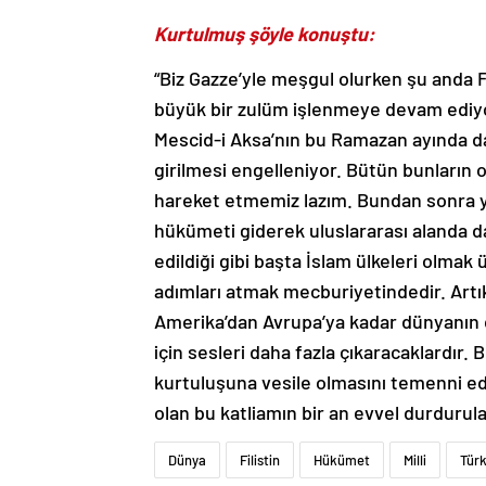
Kurtulmuş şöyle konuştu:
“Biz Gazze’yle meşgul olurken şu anda Fi
büyük bir zulüm işlenmeye devam ediyor
Mescid-i Aksa’nın bu Ramazan ayında da 
girilmesi engelleniyor. Bütün bunların or
hareket etmemiz lazım. Bundan sonra ye
hükümeti giderek uluslararası alanda da
edildiği gibi başta İslam ülkeleri olmak
adımları atmak mecburiyetindedir. Artı
Amerika’dan Avrupa’ya kadar dünyanın d
için sesleri daha fazla çıkaracaklardır
kurtuluşuna vesile olmasını temenni ed
olan bu katliamın bir an evvel durdurul
Dünya
Filistin
Hükümet
Milli
Türk