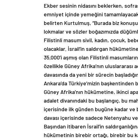
Ekber sesinin nidasını beklerken, sofras
emniyet içinde yemeğini tamamlayacak
belirten Kurtulmuş, “Burada biz konuşu
lokmalar ve sözler boğazımızda düğümle
Filistinli masum sivil, kadın, çocuk, beb
olacaklar. İsrail’in saldırgan hükümeti
35.000’i aşmış olan Filistinli masumlar
özellikle Güney Afrika’nın uluslararası a
davasında da yeni bir sürecin başladığ
Ankara’da Türkiye’mizin başkentinden bi
Güney Afrika’nın hükümetine, ikinci apar
adalet divanındaki bu başlangıç, bu ma
içerisinde ilk günden bugüne kadar ve b
davası içerisinde sadece Netenyahu ve
Başından itibaren İsrail’in saldırganlığı
hükümetinin birebir ortağı, birebir bu k