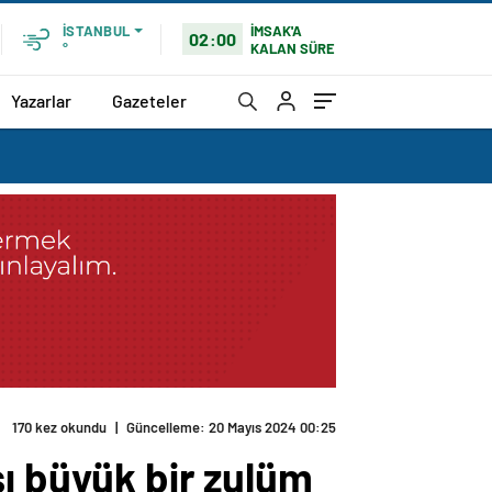
İMSAK'A
İSTANBUL
02:00
KALAN SÜRE
°
Yazarlar
Gazeteler
ı büyük bir zulüm