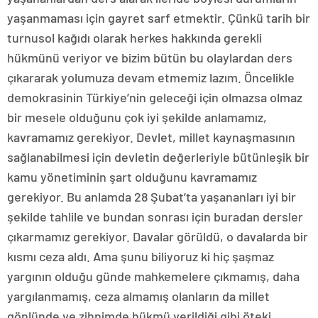
yaşanmaması için gayret sarf etmektir. Çünkü tarih bir
turnusol kağıdı olarak herkes hakkında gerekli
hükmünü veriyor ve bizim bütün bu olaylardan ders
çıkararak yolumuza devam etmemiz lazım. Öncelikle
demokrasinin Türkiye’nin geleceği için olmazsa olmaz
bir mesele olduğunu çok iyi şekilde anlamamız,
kavramamız gerekiyor. Devlet, millet kaynaşmasının
sağlanabilmesi için devletin değerleriyle bütünleşik bir
kamu yönetiminin şart olduğunu kavramamız
gerekiyor. Bu anlamda 28 Şubat’ta yaşananları iyi bir
şekilde tahlile ve bundan sonrası için buradan dersler
çıkarmamız gerekiyor. Davalar görüldü, o davalarda bir
kısmı ceza aldı. Ama şunu biliyoruz ki hiç şaşmaz
yargının olduğu günde mahkemelere çıkmamış, daha
yargılanmamış, ceza almamış olanların da millet
gönlünde ve zihnimde hükmü verildiği gibi öteki