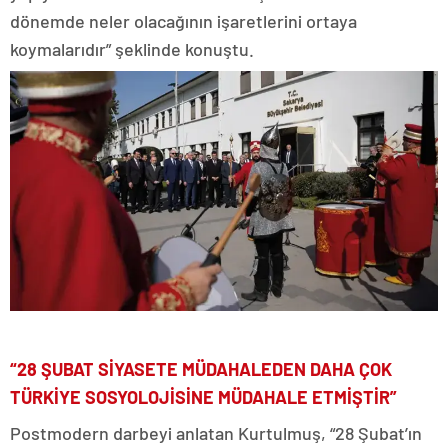
dönemde neler olacağının işaretlerini ortaya
koymalarıdır” şeklinde konuştu.
“28 ŞUBAT SİYASETE MÜDAHALEDEN DAHA ÇOK
TÜRKİYE SOSYOLOJİSİNE MÜDAHALE ETMİŞTİR”
Postmodern darbeyi anlatan Kurtulmuş, “28 Şubat’ın