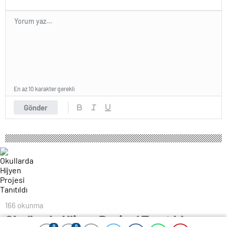
En az 10 karakter gerekli
Gönder
166 okunma
Okullarda Hijyen Projesi Tanıtıldı
0
0
0
0