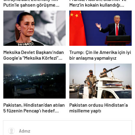
Putin’le şahsen görüşme
Merz’in kokain kullandığı
talebine ilişkin açıklama
iddiasını yalanladı
Meksika Devlet Başkanı’ndan
Trump: Çin ile Amerika için iyi
Google’a “Meksika Körfezi”
bir anlaşma yapmalıyız
davası
Pakistan, Hindistan’dan atılan
Pakistan ordusu Hindistan’a
5 füzenin Pencap’ı hedef
misilleme yaptı
aldığını açıkladı