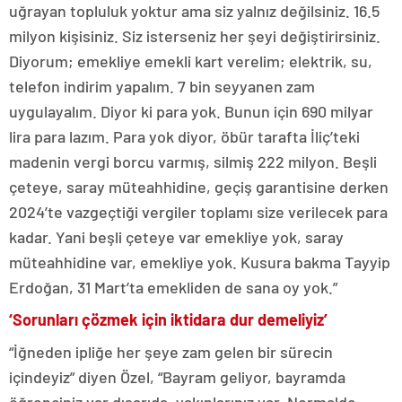
uğrayan topluluk yoktur ama siz yalnız değilsiniz. 16.5
milyon kişisiniz. Siz isterseniz her şeyi değiştirirsiniz.
Diyorum; emekliye emekli kart verelim; elektrik, su,
telefon indirim yapalım. 7 bin seyyanen zam
uygulayalım. Diyor ki para yok. Bunun için 690 milyar
lira para lazım. Para yok diyor, öbür tarafta İliç’teki
madenin vergi borcu varmış, silmiş 222 milyon. Beşli
çeteye, saray müteahhidine, geçiş garantisine derken
2024’te vazgeçtiği vergiler toplamı size verilecek para
kadar. Yani beşli çeteye var emekliye yok, saray
müteahhidine var, emekliye yok. Kusura bakma Tayyip
Erdoğan, 31 Mart’ta emekliden de sana oy yok.”
‘Sorunları çözmek için iktidara dur demeliyiz’
“İğneden ipliğe her şeye zam gelen bir sürecin
içindeyiz” diyen Özel, “Bayram geliyor, bayramda