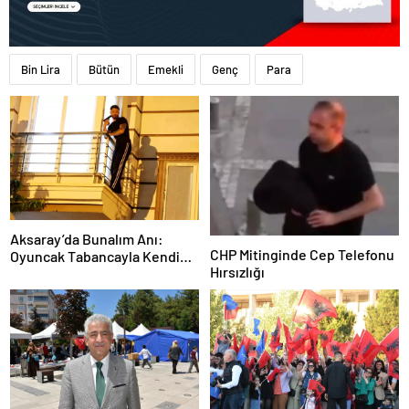
Bin Lira
Bütün
Emekli
Genç
Para
Aksaray’da Bunalım Anı:
CHP Mitinginde Cep Telefonu
Oyuncak Tabancayla Kendine
Hırsızlığı
Zarar Vermeye Çalıştı