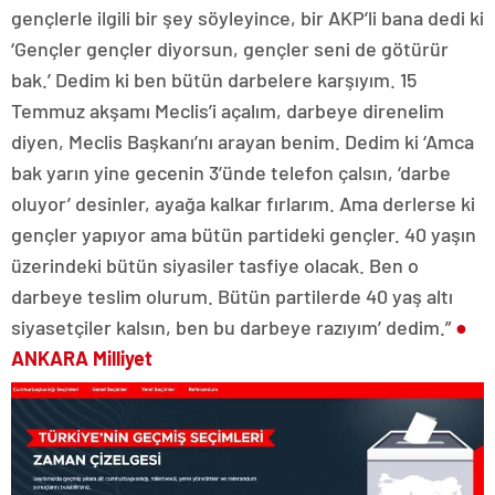
gençlerle ilgili bir şey söyleyince, bir AKP’li bana dedi ki
‘Gençler gençler diyorsun, gençler seni de götürür
bak.’ Dedim ki ben bütün darbelere karşıyım. 15
Temmuz akşamı Meclis’i açalım, darbeye direnelim
diyen, Meclis Başkanı’nı arayan benim. Dedim ki ‘Amca
bak yarın yine gecenin 3’ünde telefon çalsın, ‘darbe
oluyor’ desinler, ayağa kalkar fırlarım. Ama derlerse ki
gençler yapıyor ama bütün partideki gençler. 40 yaşın
üzerindeki bütün siyasiler tasfiye olacak. Ben o
darbeye teslim olurum. Bütün partilerde 40 yaş altı
siyasetçiler kalsın, ben bu darbeye razıyım’ dedim.”
●
ANKARA Milliyet