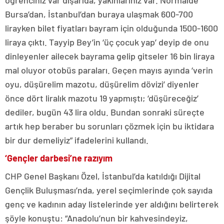
öğrenciniz var dışarıda, yakınlarınız var. Normalde
Bursa’dan, İstanbul’dan buraya ulaşmak 600-700
lirayken bilet fiyatları bayram için olduğunda 1500-1600
liraya çıktı. Tayyip Bey’in ‘üç çocuk yap’ deyip de onu
dinleyenler ailecek bayrama gelip gitseler 16 bin liraya
mal oluyor otobüs paraları. Geçen mayıs ayında ‘verin
oyu, düşürelim mazotu, düşürelim dövizi’ diyenler
önce dört liralık mazotu 19 yapmıştı; ‘düşüreceğiz’
dediler, bugün 43 lira oldu. Bundan sonraki süreçte
artık hep beraber bu sorunları çözmek için bu iktidara
bir dur demeliyiz” ifadelerini kullandı.
‘Gençler darbesi’ne razıyım
CHP Genel Başkanı Özel, İstanbul’da katıldığı Dijital
Gençlik Buluşması’nda, yerel seçimlerinde çok sayıda
genç ve kadının aday listelerinde yer aldığını belirterek
şöyle konuştu: “Anadolu’nun bir kahvesindeyiz,