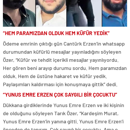
“HEM PARAMIZDAN OLDUK HEM KÜFÜR YEDİK”
Ödeme emrinin çıktığı gün Cantürk Erzen’in whatsapp
durumundan küfürlü mesajlar yayınladığını söyleyen
Özer, “Küfür ve tehdit içerikli mesajlar yayınlıyordu.
Her gören beni arayıp durumu sordu. Hem paramızdan
olduk. Hem de üstüne hakaret ve küfür yedik.
Paylaşımları kaldırması için konuşmaya gittik” dedi.
“YUNUS EMRE ERZEN ÇOK SAYGILI BİR ÇOCUKTU”
Dükkana girdiklerinde Yunus Emre Erzen ve iki kişinin
de olduğunu söyleyen Tarık Özer, “Kardeşim Murat,
Yunus Emre Erzen’in yanına gitti. Yunus Emre Erzen’i
önceden de tanırım. Çok saygılı bir çocuktu. Ama o