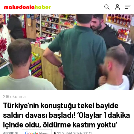
öldürme kastım yoktu’
216 okunma
Türkiye’nin konuştuğu tekel bayide
saldırı davası başladı! ‘Olaylar 1 dakika
içinde oldu, öldürme kastım yoktu’
29 Şubat 2024 00:39
ABONE OL
News