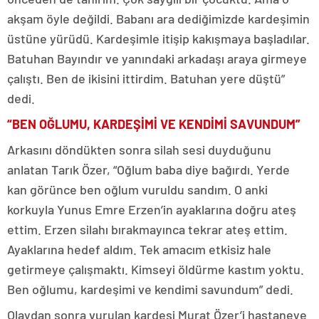
akşam öyle değildi. Babanı ara dediğimizde kardeşimin
üstüne yürüdü. Kardeşimle itişip kakışmaya başladılar.
Batuhan Bayındır ve yanındaki arkadaşı araya girmeye
çalıştı. Ben de ikisini ittirdim. Batuhan yere düştü”
dedi.
“BEN OĞLUMU, KARDEŞİMİ VE KENDİMİ SAVUNDUM”
Arkasını döndükten sonra silah sesi duyduğunu
anlatan Tarık Özer, “Oğlum baba diye bağırdı. Yerde
kan görünce ben oğlum vuruldu sandım. O anki
korkuyla Yunus Emre Erzen’in ayaklarına doğru ateş
ettim. Erzen silahı bırakmayınca tekrar ateş ettim.
Ayaklarına hedef aldım. Tek amacım etkisiz hale
getirmeye çalışmaktı. Kimseyi öldürme kastım yoktu.
Ben oğlumu, kardeşimi ve kendimi savundum” dedi.
Olaydan sonra vurulan kardeşi Murat Özer’i hastaneye