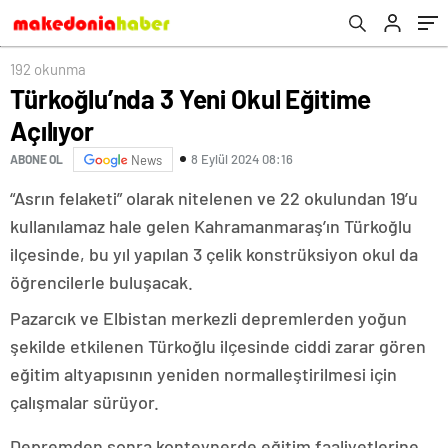
192 okunma
Türkoğlu’nda 3 Yeni Okul Eğitime
Açılıyor
8 Eylül 2024 08:16
ABONE OL
News
“Asrın felaketi” olarak nitelenen ve 22 okulundan 19’u
kullanılamaz hale gelen Kahramanmaraş’ın Türkoğlu
ilçesinde, bu yıl yapılan 3 çelik konstrüksiyon okul da
öğrencilerle buluşacak.
Pazarcık ve Elbistan merkezli depremlerden yoğun
şekilde etkilenen Türkoğlu ilçesinde ciddi zarar gören
eğitim altyapısının yeniden normalleştirilmesi için
çalışmalar sürüyor.
Depremden sonra konteynerde eğitim faaliyetlerine