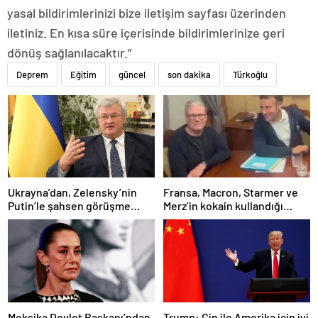
yasal bildirimlerinizi bize iletişim sayfası üzerinden
iletiniz. En kısa süre içerisinde bildirimlerinize geri
dönüş sağlanılacaktır.”
Deprem
Eğitim
güncel
son dakika
Türkoğlu
Ukrayna’dan, Zelensky’nin
Fransa, Macron, Starmer ve
Putin’le şahsen görüşme
Merz’in kokain kullandığı
talebine ilişkin açıklama
iddiasını yalanladı
Meksika Devlet Başkanı’ndan
Trump: Çin ile Amerika için iyi