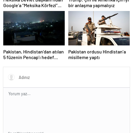
Google’a “Meksika Körfezi”
bir anlaşma yapmalıyız
davası
Pakistan, Hindistan’dan atılan
Pakistan ordusu Hindistan’a
5 füzenin Pencap’ı hedef
misilleme yaptı
aldığını açıkladı