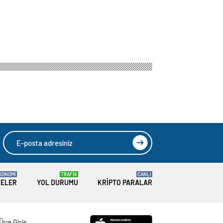
KONOMİ
TRAFİK
CANLI
TELER
YOL DURUMU
KRIPTO PARALAR
Üye Giriş