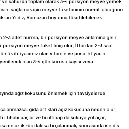
ftar ve sahurda toplam olarak 3-4 porsiyon meyve yemek
şmasını sağlamak için meyve tüketiminin önemli olduğunu
ran Yıldız, Ramazan boyunca tüketilebilecek
en 2-3 adet hurma, bir porsiyon meyve anlamına gelir.
r porsiyon meyve tüketilmiş olur. İftardan 2-3 saat
nlük ihtiyacımız olan vitamin ve posa ihtiyacını
a yenilecek olan 3-4 gün kurusu kayısı veya
yında ağız kokusunu önlemek için tavsiyelerde
rçalanmazsa, gıda artıkları ağız kokusuna neden olur.
iltihabı başlar ve bu iltihap da kokuya yol açar.
ka en az iki-üç dakika fırçalanmalı, sonrasında ise diş