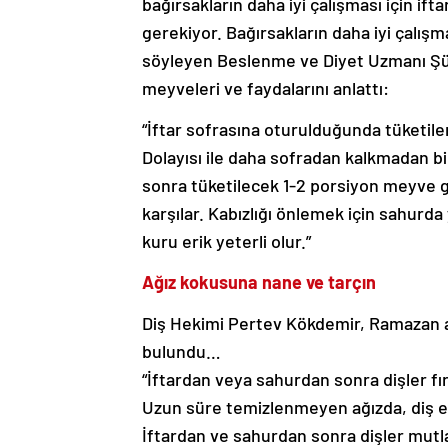
bağırsakların daha iyi çalışması için i
gerekiyor. Bağırsakların daha iyi çalı
söyleyen Beslenme ve Diyet Uzmanı Şük
meyveleri ve faydalarını anlattı:
“İftar sofrasına oturulduğunda tüketil
Dolayısı ile daha sofradan kalkmadan bi
sonra tüketilecek 1-2 porsiyon meyve gü
karşılar. Kabızlığı önlemek için sahurd
kuru erik yeterli olur.”
Ağız kokusuna nane ve tarçın
Diş Hekimi Pertev Kökdemir, Ramazan a
bulundu…
“İftardan veya sahurdan sonra dişler fı
Uzun süre temizlenmeyen ağızda, diş eti 
İftardan ve sahurdan sonra dişler mutla