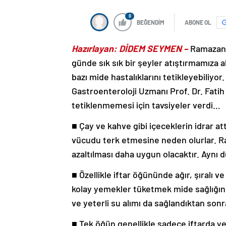
0
BEĞENDİM
ABONE OL
Hazırlayan: DİDEM SEYMEN –
Ramazan 
günde sık sık bir şeyler atıştırmamıza al
bazı mide hastalıklarını tetikleyebiliy
Gastroenteroloji Uzmanı Prof. Dr. Fati
tetiklenmemesi için tavsiyeler verdi…
■ Çay ve kahve gibi içeceklerin idrar at
vücudu terk etmesine neden olurlar. R
azaltılması daha uygun olacaktır. Aynı du
■ Özellikle iftar öğününde ağır, şıralı 
kolay yemekler tüketmek mide sağlığını
ve yeterli su alımı da sağlandıktan sonra 
■ Tek öğün genellikle sadece iftarda 