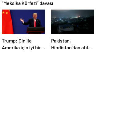
“Meksika Körfezi” davası
Trump: Çin ile
Pakistan,
Amerika için iyi bir
Hindistan’dan atılan
anlaşma yapmalıyız
5 füzenin Pencap’ı
hedef aldığını
açıkladı