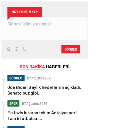
HIZLI YORUM YAP
GÖNDER
SON DAKİKA
HABERLERİ
GÜNDEM
07 Ağustos 2026
Joe Biden 6 aylık hedeflerini açıkladı.
Senato buz gibi…
SPOR
07 Ağustos 2026
En fazla kızaran takım Antalyaspor!
Tam 5 futbolcu….