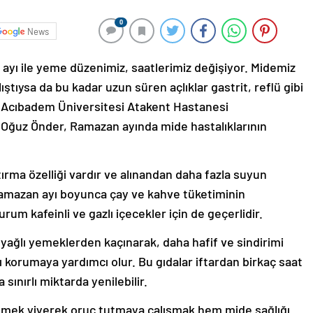
0
News
ayı ile yeme düzenimiz, saatlerimiz değişiyor. Midemiz
ıştıysa da bu kadar uzun süren açlıklar gastrit, reflü gibi
or. Acıbadem Üniversitesi Atakent Hastanesi
h Oğuz Önder, Ramazan ayında mide hastalıklarının
tırma özelliği vardır ve alınandan daha fazla suyun
amazan ayı boyunca çay ve kahve tüketiminin
rum kafeinli ve gazlı içecekler için de geçerlidir.
ve yağlı yemeklerden kaçınarak, daha hafif ve sindirimi
 korumaya yardımcı olur. Bu gıdalar iftardan birkaç saat
sınırlı miktarda yenilebilir.
yemek yiyerek oruç tutmaya çalışmak hem mide sağlığı