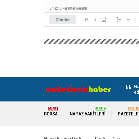
En az 10 karakter gerekli
Gönder
Ha
ed
CANLI
ANLIK
GÜNLÜ
BORSA
NAMAZ VAKITLERI
GAZETELE
Hava Durumu Dark
Canlı Tv Dark