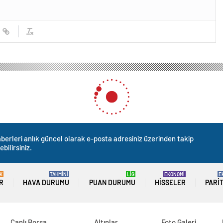
berleri anlık güncel olarak e-posta adresiniz üzerinden takip
ebilirsiniz.
K
TAHMİNİ
LİG
EKONOMİ
E
R
HAVA DURUMU
PUAN DURUMU
HISSELER
PARI
Canlı Borsa
Altınlar
Foto Galeri