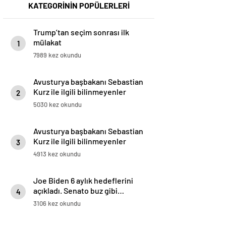
KATEGORİNİN POPÜLERLERİ
Trump’tan seçim sonrası ilk
mülakat
1
7989 kez okundu
Avusturya başbakanı Sebastian
Kurz ile ilgili bilinmeyenler
2
5030 kez okundu
Avusturya başbakanı Sebastian
Kurz ile ilgili bilinmeyenler
3
4913 kez okundu
Joe Biden 6 aylık hedeflerini
açıkladı. Senato buz gibi…
4
3106 kez okundu