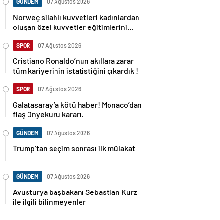
GÜNDEM
07 Ağustos 2026
Norweç silahlı kuvvetleri kadınlardan
oluşan özel kuvvetler eğitimlerini
başlattı.
SPOR
07 Ağustos 2026
Cristiano Ronaldo’nun akıllara zarar
tüm kariyerinin istatistiğini çıkardık !
SPOR
07 Ağustos 2026
Galatasaray’a kötü haber! Monaco’dan
flaş Onyekuru kararı.
GÜNDEM
07 Ağustos 2026
Trump’tan seçim sonrası ilk mülakat
GÜNDEM
07 Ağustos 2026
Avusturya başbakanı Sebastian Kurz
ile ilgili bilinmeyenler