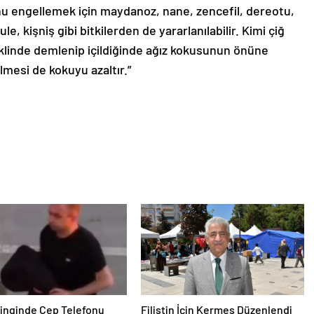
unu engellemek için maydanoz, nane, zencefil, dereotu,
ule, kişniş gibi bitkilerden de yararlanılabilir. Kimi çiğ
eklinde demlenip içildiğinde ağız kokusunun önüne
lmesi de kokuyu azaltır.”
inginde Cep Telefonu
Filistin İçin Kermes Düzenlendi