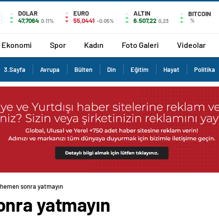
DOLAR
EURO
ALTIN
BITCOIN
47,7064
55,0441
6.507,22
%
0.11%
-0.05%
0,23
Ekonomi
Spor
Kadın
Foto Galeri
Videolar
3.Sayfa
Avrupa
Bülten
Din
Eğitim
Hayat
Politika
 hemen sonra yatmayın
onra yatmayın