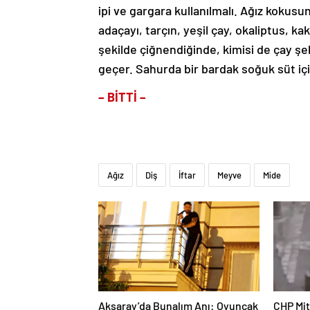
ipi ve gargara kullanılmalı. Ağız kokus
adaçayı, tarçın, yeşil çay, okaliptus, kak
şekilde çiğnendiğinde, kimisi de çay ş
geçer. Sahurda bir bardak soğuk süt içi
– BİTTİ –
Ağız
Diş
İftar
Meyve
Mide
Aksaray’da Bunalım Anı: Oyuncak
CHP Mit