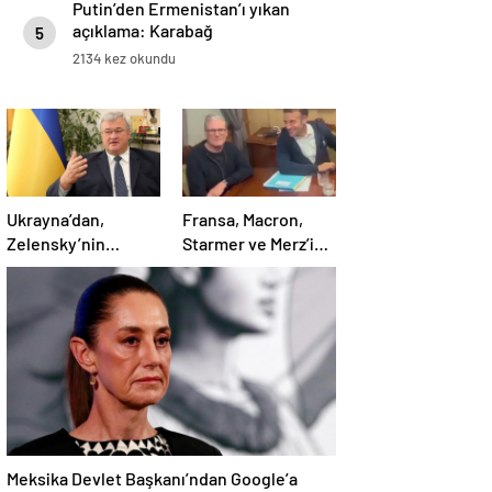
Putin’den Ermenistan’ı yıkan
açıklama: Karabağ
5
Azerbaycan’ın ayrılmaz bir
2134 kez okundu
parçasıdır!
Ukrayna’dan,
Fransa, Macron,
Zelensky’nin
Starmer ve Merz’in
Putin’le şahsen
kokain kullandığı
görüşme talebine
iddiasını yalanladı
ilişkin açıklama
Meksika Devlet Başkanı’ndan Google’a