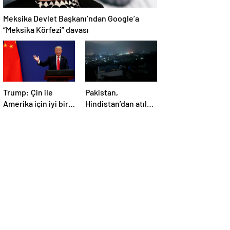
Meksika Devlet Başkanı’ndan Google’a
“Meksika Körfezi” davası
Trump: Çin ile
Pakistan,
Amerika için iyi bir
Hindistan’dan atılan
anlaşma yapmalıyız
5 füzenin Pencap’ı
hedef aldığını
açıkladı