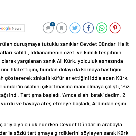
0
News
ülen duruşmaya tutuklu sanıklar Cevdet Dündar, Halit
tları katıldı. İddianamenin özeti ve kimlik tespitinin
 olarak yargılanan sanık Ali Kürk, yolculuk esnasında
ini ihlal ettiğini, bundan dolayı da kornaya bastığını
ah göstererek sinkaflı küfürler ettiğini iddia eden Kürk,
ündar’ın silahını çıkartmasına mani olmaya çalıştı. ‘Sizi
ı indi. Tartışma başladı. ‘Amca silahı bırak’ dedim. 2
a vurdu ve havaya ateş etmeye başladı. Ardından eşini
açlarıyla yolculuk ederken Cevdet Dündar’ın arabayla
dar’la sözlü tartışmaya girdiklerini söyleyen sanık Kürk,