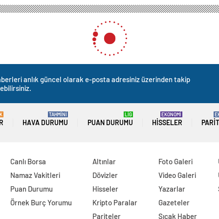
berleri anlık güncel olarak e-posta adresiniz üzerinden takip
ebilirsiniz.
K
TAHMİNİ
LİG
EKONOMİ
E
R
HAVA DURUMU
PUAN DURUMU
HISSELER
PARI
Canlı Borsa
Altınlar
Foto Galeri
Namaz Vakitleri
Dövizler
Video Galeri
Puan Durumu
Hisseler
Yazarlar
Örnek Burç Yorumu
Kripto Paralar
Gazeteler
Pariteler
Sıcak Haber