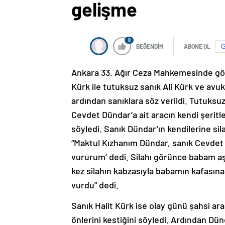
gelişme
0
BEĞENDİM
ABONE OL
Ankara 33. Ağır Ceza Mahkemesinde gör
Kürk ile tutuksuz sanık Ali Kürk ve avuka
ardından sanıklara söz verildi. Tutuksuz
Cevdet Dündar’a ait aracın kendi şeritler
söyledi. Sanık Dündar’ın kendilerine sil
“Maktul Kızhanım Dündar, sanık Cevdet D
vururum’ dedi. Silahı görünce babam aşağ
kez silahın kabzasıyla babamın kafasın
vurdu” dedi.
Sanık Halit Kürk ise olay günü şahsi ar
önlerini kestiğini söyledi. Ardından Dün