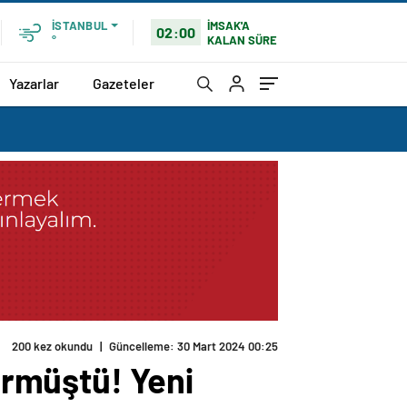
İMSAK'A
İSTANBUL
02:00
KALAN SÜRE
°
Yazarlar
Gazeteler
200 kez okundu
|
Güncelleme: 30 Mart 2024 00:25
dürmüştü! Yeni