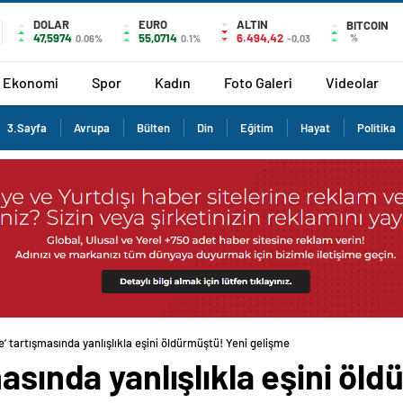
DOLAR
EURO
ALTIN
BITCOIN
47,5974
55,0714
6.494,42
%
0.06%
0.1%
-0,03
Ekonomi
Spor
Kadın
Foto Galeri
Videolar
3.Sayfa
Avrupa
Bülten
Din
Eğitim
Hayat
Politika
e’ tartışmasında yanlışlıkla eşini öldürmüştü! Yeni gelişme
masında yanlışlıkla eşini öl