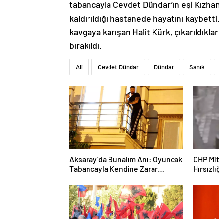
tabancayla Cevdet Dündar’ın eşi Kızha
kaldırıldığı hastanede hayatını kaybetti
kavgaya karışan Halit Kürk, çıkarıldıkl
bırakıldı.
Ali
Cevdet Dündar
Dündar
Sanık
Aksaray’da Bunalım Anı: Oyuncak
CHP Mit
Tabancayla Kendine Zarar
Hırsızlı
Vermeye Çalıştı