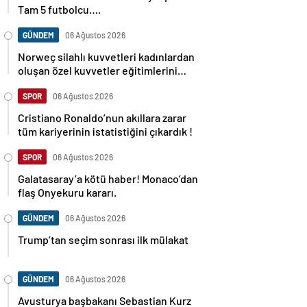
Tam 5 futbolcu….
GÜNDEM
06 Ağustos 2026
Norweç silahlı kuvvetleri kadınlardan
oluşan özel kuvvetler eğitimlerini
başlattı.
SPOR
06 Ağustos 2026
Cristiano Ronaldo’nun akıllara zarar
tüm kariyerinin istatistiğini çıkardık !
SPOR
06 Ağustos 2026
Galatasaray’a kötü haber! Monaco’dan
flaş Onyekuru kararı.
GÜNDEM
06 Ağustos 2026
Trump’tan seçim sonrası ilk mülakat
GÜNDEM
06 Ağustos 2026
Avusturya başbakanı Sebastian Kurz