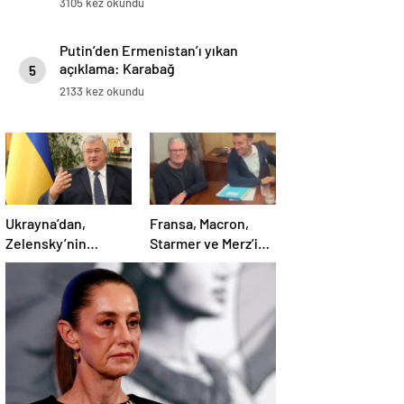
3105 kez okundu
Putin’den Ermenistan’ı yıkan
açıklama: Karabağ
5
Azerbaycan’ın ayrılmaz bir
2133 kez okundu
parçasıdır!
Ukrayna’dan,
Fransa, Macron,
Zelensky’nin
Starmer ve Merz’in
Putin’le şahsen
kokain kullandığı
görüşme talebine
iddiasını yalanladı
ilişkin açıklama