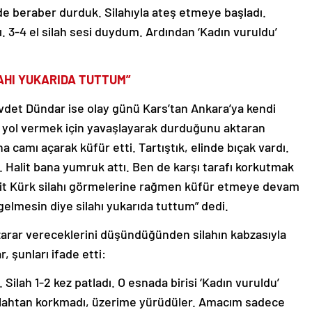
ide beraber durduk. Silahıyla ateş etmeye başladı.
. 3-4 el silah sesi duydum. Ardından ‘Kadın vuruldu’
AHI YUKARIDA TUTTUM”
vdet Dündar ise olay günü Kars’tan Ankara’ya kendi
ara yol vermek için yavaşlayarak durduğunu aktaran
 camı açarak küfür etti. Tartıştık, elinde bıçak vardı.
Halit bana yumruk attı. Ben de karşı tarafı korkutmak
 Halit Kürk silahı görmelerine rağmen küfür etmeye devam
gelmesin diye silahı yukarıda tuttum” dedi.
 zarar vereceklerini düşündüğünden silahın kabzasıyla
 şunları ifade etti:
Silah 1-2 kez patladı. O esnada birisi ‘Kadın vuruldu’
silahtan korkmadı, üzerime yürüdüler. Amacım sadece