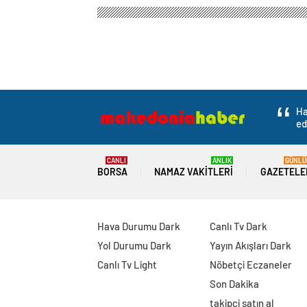
Ha
ed
CANLI
ANLIK
GÜNLÜ
BORSA
NAMAZ VAKITLERI
GAZETELE
Hava Durumu Dark
Canlı Tv Dark
Yol Durumu Dark
Yayın Akışları Dark
Canlı Tv Light
Nöbetçi Eczaneler
Son Dakika
takipçi satın al