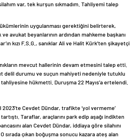
 silahım var, tek kurşun sıkmadım. Tahliyemi talep
ükümlerinin uygulanması gerektiğini belirterek,
anık ve avukat beyanlarının ardından mahkeme başkanı
ın kızı F.S.G., sanıklar Ali ve Halit Kürk’ten şikayetçi
nıkların mevcut hallerinin devam etmesini talep etti.
t delil durumu ve suçun mahiyeti nedeniyle tutuklu
n tahliyesine hükmetti. Duruşma 22 Mayıs’a ertelendi.
ül 2023’te Cevdet Dündar, trafikte ‘yol vermeme’
tartıştı. Taraflar, araçlarını park edip aşağı indikten
bancasını alan Cevdet Dündar, iddiaya göre silahını
. O sırada çıkan boğuşma sonucu kazara ateş alan