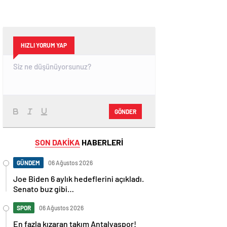
HIZLI YORUM YAP
GÖNDER
SON DAKİKA
HABERLERİ
GÜNDEM
06 Ağustos 2026
Joe Biden 6 aylık hedeflerini açıkladı.
Senato buz gibi…
SPOR
06 Ağustos 2026
En fazla kızaran takım Antalyaspor!