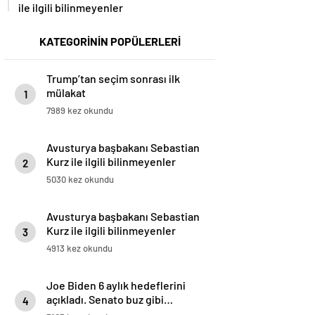
ile ilgili bilinmeyenler
KATEGORİNİN POPÜLERLERİ
Trump’tan seçim sonrası ilk
mülakat
1
7989 kez okundu
Avusturya başbakanı Sebastian
Kurz ile ilgili bilinmeyenler
2
5030 kez okundu
Avusturya başbakanı Sebastian
Kurz ile ilgili bilinmeyenler
3
4913 kez okundu
Joe Biden 6 aylık hedeflerini
açıkladı. Senato buz gibi…
4