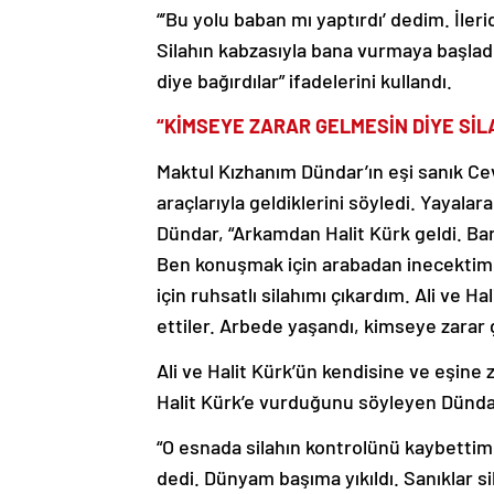
“’Bu yolu baban mı yaptırdı’ dedim. İler
Silahın kabzasıyla bana vurmaya başladı
diye bağırdılar” ifadelerini kullandı.
“KİMSEYE ZARAR GELMESİN DİYE SİL
Maktul Kızhanım Dündar’ın eşi sanık Ce
araçlarıyla geldiklerini söyledi. Yayal
Dündar, “Arkamdan Halit Kürk geldi. Bana
Ben konuşmak için arabadan inecektim. 
için ruhsatlı silahımı çıkardım. Ali ve
ettiler. Arbede yaşandı, kimseye zarar 
Ali ve Halit Kürk’ün kendisine ve eşine
Halit Kürk’e vurduğunu söyleyen Dündar,
“O esnada silahın kontrolünü kaybettim. 
dedi. Dünyam başıma yıkıldı. Sanıklar 