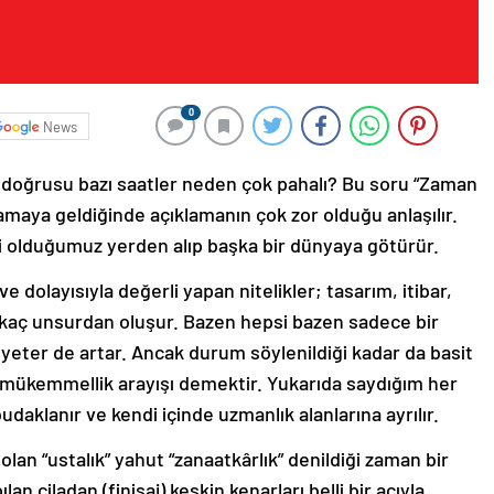
0
News
a doğrusu bazı saatler neden çok pahalı? Bu soru “Zaman
tlamaya geldiğinde açıklamanın çok zor olduğu anlaşılır.
zi olduğumuz yerden alıp başka bir dünyaya götürür.
ve dolayısıyla değerli yapan nitelikler; tasarım, itibar,
birkaç unsurdan oluşur. Bazen hepsi bazen sadece bir
 yeter de artar. Ancak durum söylenildiği kadar da basit
k mükemmellik arayışı demektir. Yukarıda saydığım her
budaklanır ve kendi içinde uzmanlık alanlarına ayrılır.
an “ustalık” yahut “zanaatkârlık” denildiği zaman bir
n ciladan (finisaj) keskin kenarları belli bir açıyla