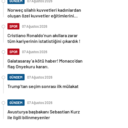
GÜNDEM
07 Ağustos 2026
Norweç silahlı kuvvetleri kadınlardan
oluşan özel kuvvetler eğitimlerini
başlattı.
SPOR
07 Ağustos 2026
Cristiano Ronaldo’nun akıllara zarar
tüm kariyerinin istatistiğini çıkardık !
SPOR
07 Ağustos 2026
Galatasaray’a kötü haber! Monaco’dan
flaş Onyekuru kararı.
GÜNDEM
07 Ağustos 2026
Trump’tan seçim sonrası ilk mülakat
GÜNDEM
07 Ağustos 2026
Avusturya başbakanı Sebastian Kurz
ile ilgili bilinmeyenler