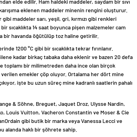
sından elde edilir. Ham haldeki maddeler, saydam bir sıvı
en karışıma eklenen maddeler minenin rengini oluşturur.
ibi maddeler sarı, yeşil, gri, kırmızı gibi renkleri
ek bir sıcaklıkta 14 saat boyunca pişen malzemeler cam
a bir havanda öğütülüp toz haline getirilir.
inde 1200 °C gibi bir sıcaklıkta tekrar fırınlanır.
dilene kadar birkaç tabaka daha eklenir ve bazen 20 defa
erde toplamı bir milimetreden daha ince olan birçok
 verilen emekler çöp oluyor. Ortalama her dört mine
kıyor, işte bu uzun süreç mine kadranlı saatlerin pahalı
Lange & Söhne, Breguet, Jaquet Droz, Ulysse Nardin,
iko, Louis Vuitton, Vacheron Constantin ve Moser & Cie
anOrdain gibi butik bir marka veya Vanessa Lecci ve
u alanda haklı bir şöhrete sahip.