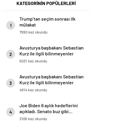
KATEGORİNİN POPÜLERLERİ
Trump’tan seçim sonrası ilk
mülakat
1
7990 kez okundu
Avusturya başbakanı Sebastian
Kurz ile ilgili bilinmeyenler
2
5031 kez okundu
Avusturya başbakanı Sebastian
Kurz ile ilgili bilinmeyenler
3
4914 kez okundu
Joe Biden 6 aylık hedeflerini
açıkladı. Senato buz gibi…
4
3106 kez okundu