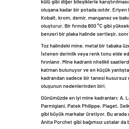
külü gibi diğer bileşiklerle karıştırılma
oluşana kadar bir potada ısıtılır. Eriy
Kobalt, krom, demir, manganez ve bakır g
oluşturur. Bir fırında 800 °C gibi yüks
benzeri bir plaka halinde sertleşir, sonr
Toz halindeki mine, metal bir tabaka üzer
İstenen derinlik veya renk tonu elde e
fırınlanır. Mine kadranlı nitelikli saatl
katman bulunuyor ve en küçük yanlışta
kadrandan sadece bir tanesi kusursuz çı
oluşunun nedenlerinden biri.
Günümüzde en iyi mine kadranları; A. 
Parmigiani, Patek Philippe, Piaget, Se
gibi büyük markalar üretiyor. Bu arada 
Anita Porchet gibi bağımsız ustalar da b