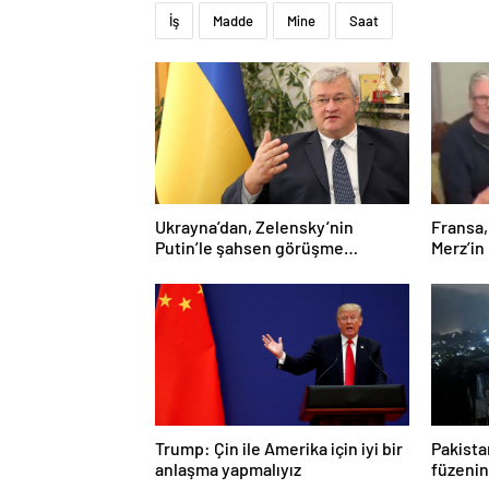
İş
Madde
Mine
Saat
Ukrayna’dan, Zelensky’nin
Fransa,
Putin’le şahsen görüşme
Merz’in
talebine ilişkin açıklama
yalanla
Trump: Çin ile Amerika için iyi bir
Pakista
anlaşma yapmalıyız
füzenin