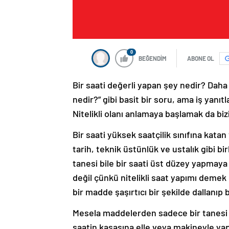
0
BEĞENDİM
ABONE OL
Bir saati değerli yapan şey nedir? Dah
nedir?” gibi basit bir soru, ama iş yanı
Nitelikli olanı anlamaya başlamak da bi
Bir saati yüksek saatçilik sınıfına katan 
tarih, teknik üstünlük ve ustalık gibi 
tanesi bile bir saati üst düzey yapmaya
değil çünkü nitelikli saat yapımı deme
bir madde şaşırtıcı bir şekilde dallanıp 
Mesela maddelerden sadece bir tanesi ol
saatin kasasına elle veya makineyle yapıla