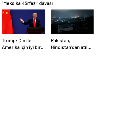
“Meksika Körfezi” davası
Trump: Çin ile
Pakistan,
Amerika için iyi bir
Hindistan’dan atılan
anlaşma yapmalıyız
5 füzenin Pencap’ı
hedef aldığını
açıkladı