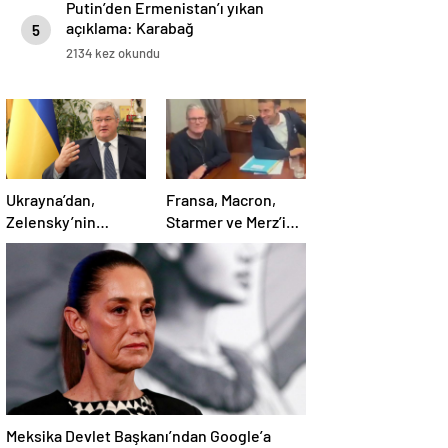
Putin’den Ermenistan’ı yıkan
açıklama: Karabağ
5
Azerbaycan’ın ayrılmaz bir
2134 kez okundu
parçasıdır!
Ukrayna’dan,
Fransa, Macron,
Zelensky’nin
Starmer ve Merz’in
Putin’le şahsen
kokain kullandığı
görüşme talebine
iddiasını yalanladı
ilişkin açıklama
Meksika Devlet Başkanı’ndan Google’a