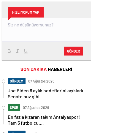
HIZLI YORUM YAP
GÖNDER
SON DAKİKA
HABERLERİ
GÜNDEM
07 Ağustos 2026
Joe Biden 6 aylık hedeflerini açıkladı.
Senato buz gibi…
SPOR
07 Ağustos 2026
En fazla kızaran takım Antalyaspor!
Tam 5 futbolcu….