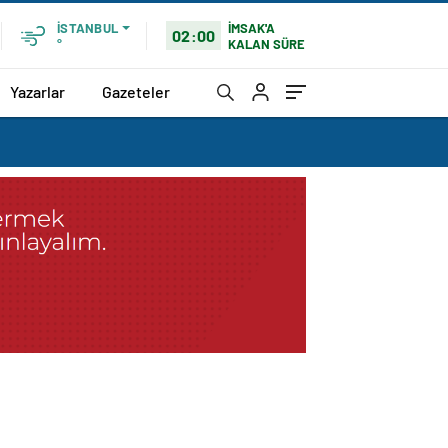
İMSAK'A
İSTANBUL
02:00
KALAN SÜRE
°
Yazarlar
Gazeteler