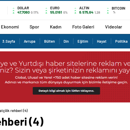
DOLAR
EURO
ALTIN
BITCOIN
47,7060
55,0161
6.575,64
%
0.17%
0%
1,28
Ekonomi
Spor
Kadın
Foto Galeri
Videolar
3.Sayfa
Avrupa
Bülten
Din
Eğitim
Hayat
Politika
tçilik rehberi (4)
ehberi (4)